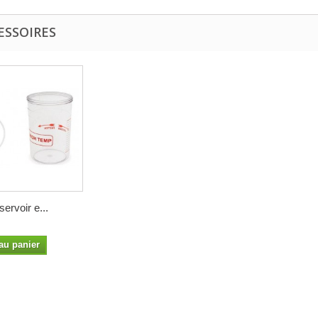
ESSOIRES
ervoir e...
au panier