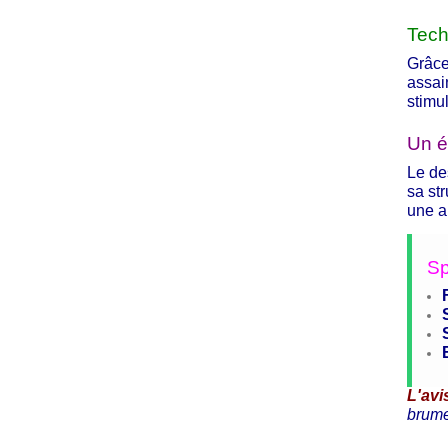
Tech
Grâce
assai
stimu
Un é
Le de
sa st
une a
Sp
L'avis
brume