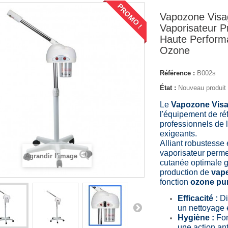
PROMO !
Vapozone Visa
Vaporisateur P
Haute Perform
Ozone
Référence :
B002s
État :
Nouveau produit
Le
Vapozone Vis
l'équipement de ré
professionnels de l
exigeants.
Alliant robustesse e
vaporisateur perme
Agrandir l'image
cutanée optimale g
production de
vape
fonction
ozone pur
Efficacité :
Di
un nettoyage 
Hygiène :
Fon
une action an