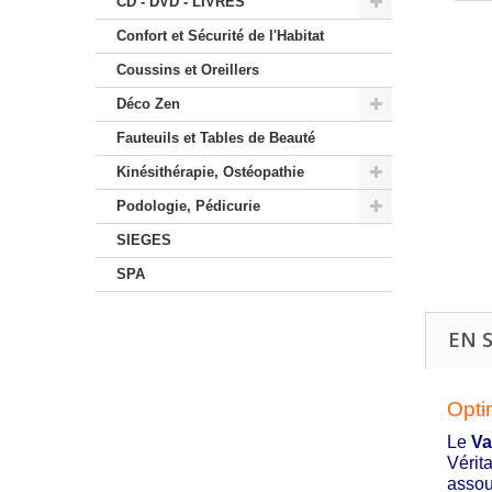
CD - DVD - LIVRES
Confort et Sécurité de l'Habitat
Coussins et Oreillers
Déco Zen
Fauteuils et Tables de Beauté
Kinésithérapie, Ostéopathie
Podologie, Pédicurie
SIEGES
SPA
EN 
Opti
Le
Va
Vérit
assou