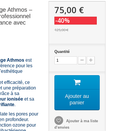
75,00 €
ge Athmos –
rofessionnel
-40%
ance avec
125,00 €
Quantité
age Athmos
est
férence pour les
'esthétique
t efficacité, ce
t une préparation
râce à sa
Ajouter au
ur ionisée
et sa
panier
ifiante
.
late les pores pour
en profondeur.
Ajouter à ma liste
ction ozone pour
d'envies
tibactérienne.