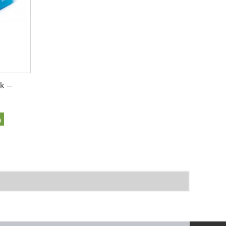
k –
%