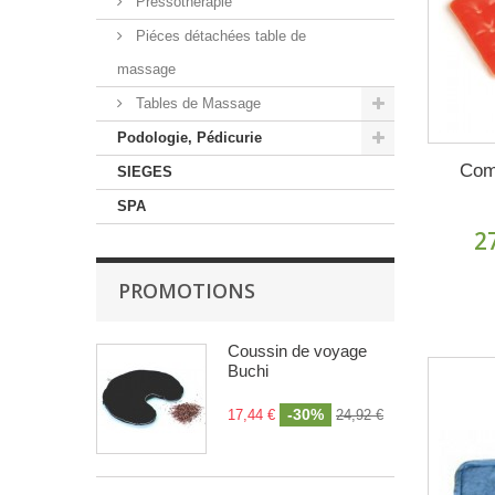
Pressothérapie
Piéces détachées table de
massage
Tables de Massage
Podologie, Pédicurie
Com
SIEGES
SPA
2
PROMOTIONS
Coussin de voyage
Buchi
-30%
17,44 €
24,92 €