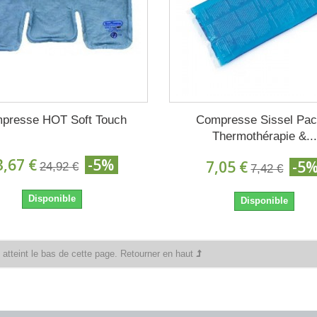
presse HOT Soft Touch
Compresse Sissel Pac
Thermothérapie &...
3,67 €
-5%
7,05 €
-5
24,92 €
7,42 €
Disponible
Disponible
atteint le bas de cette page.
Retourner en haut