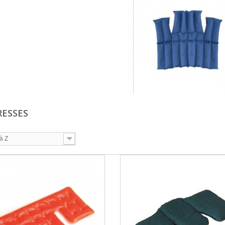
ESSES
à Z