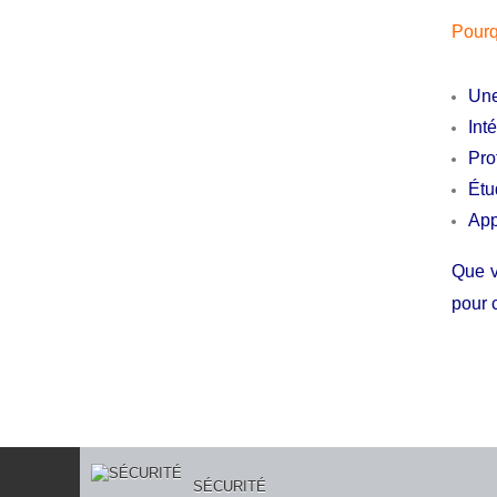
Pourqu
Une
Int
Pro
Étu
App
Que v
pour 
SÉCURITÉ