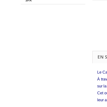
SPA
EN 
Le Ca
À tra
sur la
Cet o
leur 