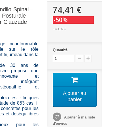
74,41 €
dilo-Spinal –
 Posturale
-50%
Dr Clauzade
148,82 €
age incontournable
de sur le rôle
Quantité
f trijumeau dans la
 de 30 ans de
 livre propose une
nnovante et
aire, intégrant
ostéopathie et
Ajouter au
tocoles cliniques
panier
tude de 853 cas, il
s concrètes pour les
es et déséquilibres
Ajouter à ma liste
d'envies
cieux pour les