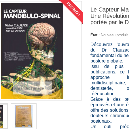
PROMO !
Le Capteur Man
Une Révolution
portée par le 
État :
Nouveau produit
Découvrez l’ouvr
du Dr Clauza
fondamental du ner
posture globale.
Issu de plus
publications, ce
approche i
multidisciplin
dentisterie, 
Agrandir l'image
rééducation.
Grâce à des pro
éprouvés et une é
offre des solution
douleurs chroniqu
posturaux.
Un outil pré