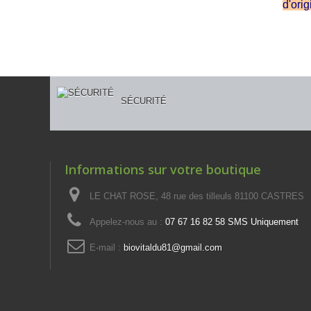
d'ori
SÉCURITÉ
Informations sur votre boutique
LE CHAT ROSE, 48 rue des tilleuls 81100 CASTRES
Appelez-nous au :
07 67 16 82 58 SMS Uniquement
E-mail :
biovitaldu81@gmail.com