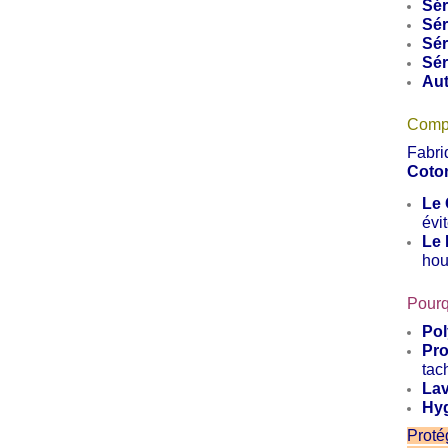
Sér
Sér
Sér
Sér
Aut
Compo
Fabri
Coton
Le 
évi
Le 
hou
Pourq
Pol
Pro
tac
Lav
Hyg
Proté