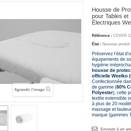
Housse de Pro
pour Tables et 
Électriques We
Référence :
COVER 2
État :
Nouveau produit
Préservez l'état d'
équipements de so
hygiène irréprocha
housse de protec
officielle Weelko
Confectionnée dan
de gamme (
80% C
Agrandir l'image
Polyester
), cette
textile extensible 
à plus de 20 modèl
massage et fauteuil
marque (gammes Te
Envoyer à un am