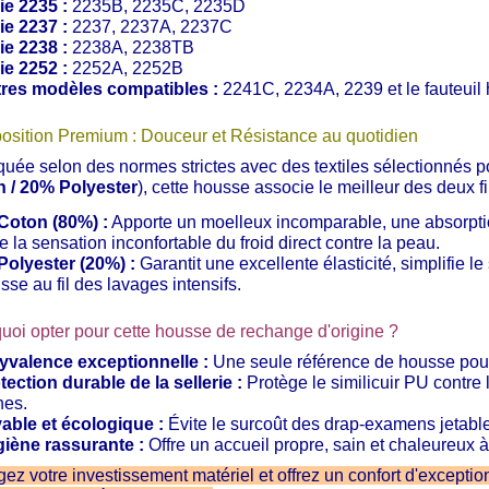
ie 2235 :
2235B, 2235C, 2235D
ie 2237 :
2237, 2237A, 2237C
ie 2238 :
2238A, 2238TB
ie 2252 :
2252A, 2252B
res modèles compatibles :
2241C, 2234A, 2239 et le fauteui
sition Premium : Douceur et Résistance au quotidien
quée selon des normes strictes avec des textiles sélectionnés p
 / 20% Polyester
), cette housse associe le meilleur des deux fi
Coton (80%) :
Apporte un moelleux incomparable, une absorpti
te la sensation inconfortable du froid direct contre la peau.
Polyester (20%) :
Garantit une excellente élasticité, simplifie l
sse au fil des lavages intensifs.
uoi opter pour cette housse de rechange d'origine ?
yvalence exceptionnelle :
Une seule référence de housse pour 
tection durable de la sellerie :
Protège le similicuir PU contre l'
hes.
able et écologique :
Évite le surcoût des drap-examens jetable
iène rassurante :
Offre un accueil propre, sain et chaleureux à 
gez votre investissement matériel et offrez un confort d'except