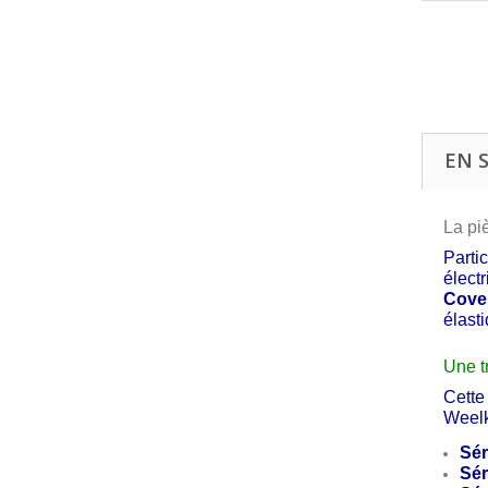
EN 
La pi
Parti
élect
Cove
élasti
Une t
Cette
Weelk
Sér
Sér