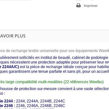
Imprimer
SAVOIR PLUS
èce de rechange textile universelle pour vos équipements Weel
culièrement sollicités en institut de beauté, cabinet de podologie
riques nécessitent une protection adaptée pour préserver leur r
r 2244A/C)
est la pièce de rechange idéale conçue pour habill
ques garantissent une tenue parfaite et sans pli, pour un accueil
rès large compatibilité multi-modèles (22 références Weelko)
 housse de protection sur-mesure convient à une vaste sélection
o :
ie 2244 :
2244, 2244A, 2244B, 2244C
ie 2246 :
2246, 2246A, 2246B, 2246C