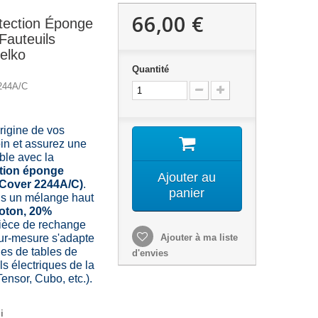
66,00 €
tection Éponge
Fauteuils
elko
Quantité
244A/C
origine de vos
in et assurez une
ble avec la
tion éponge
Ajouter au
 (Cover 2244A/C)
.
panier
s un mélange haut
oton, 20%
 pièce de rechange
sur-mesure s'adapte
Ajouter à ma liste
es de tables de
d'envies
s électriques de la
nsor, Cubo, etc.).
i