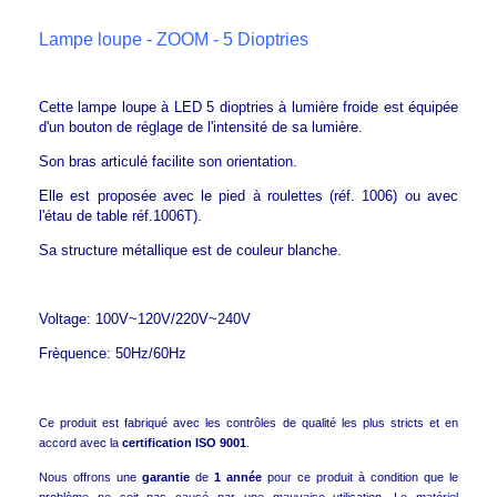
Lampe loupe - ZOOM - 5 Dioptries
Cette lampe loupe à LED 5 dioptries à lumière froide est équipée
d'un bouton de réglage de l'intensité de sa lumière.
Son bras articulé facilite son orientation.
Elle est proposée avec le pied à roulettes (réf. 1006) ou avec
l'étau de table réf.1006T).
Sa structure métallique est de couleur blanche.
Voltage: 100V~120V/220V~240V
Frèquence: 50Hz/60Hz
Ce produit est fabriqué avec les contrôles de qualité les plus stricts et en
accord avec la
certification ISO 9001
.
Nous offrons une
garantie
de
1 année
pour ce produit à condition que le
problème ne soit pas causé par une mauvaise utilisation. Le matériel