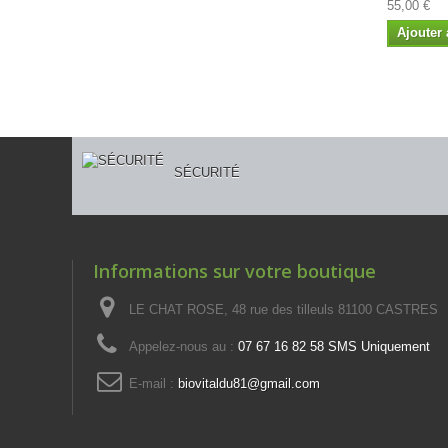
55,00 €
Ajouter 
SÉCURITÉ
Informations sur votre boutique
LE CHAT ROSE, 48 rue des tilleuls 81100 CASTRES
Appelez-nous au :
07 67 16 82 58 SMS Uniquement
E-mail :
biovitaldu81@gmail.com