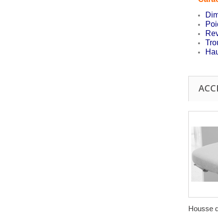
Dim
Poi
Rev
Tro
Hau
ACC
Housse de