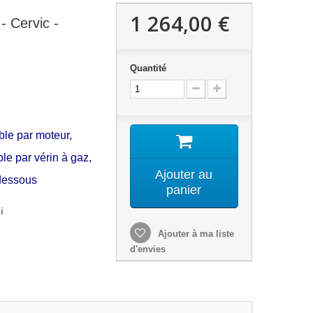
1 264,00 €
- Cervic -
Quantité
ble par moteur,
le par vérin à gaz,
Ajouter au
-dessous
panier
i
Ajouter à ma liste
d'envies