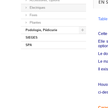
Accessoires, Options
EN 
Electriques
Fixes
Table
Pliantes
Podologie, Pédicurie
Cette
SIEGES
Elle 
SPA
optio
Le do
Le ma
Il ex
Houss
ci-de
Carac