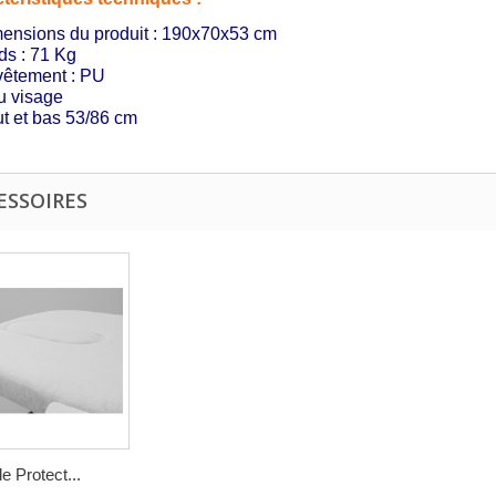
ensions du produit : 190x70x53 cm
ds : 71 Kg
êtement : PU
u visage
t et bas 53/86 cm
ESSOIRES
 Protect...